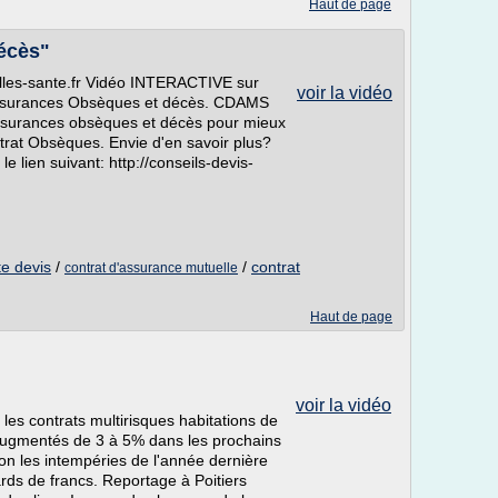
Haut de page
écès"
elles-sante.fr Vidéo INTERACTIVE sur
voir la vidéo
 assurances Obsèques et décès. CDAMS
 assurances obsèques et décès pour mieux
ontrat Obsèques. Envie d'en savoir plus?
 le lien suivant: http://conseils-devis-
e devis
/
/
contrat
contrat d'assurance mutuelle
Haut de page
voir la vidéo
es contrats multirisques habitations de
augmentés de 3 à 5% dans les prochains
on les intempéries de l'année dernière
rds de francs. Reportage à Poitiers