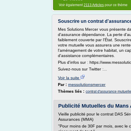
Voir également
2113 Articles
pour ce thème
Souscrire un contrat d'assuran
Mes Solutions Mercer vous présente dans
d'assurance dépendance. La perte d'aut
faiblement couverte par l'État. Souscr
votre mutuelle vous assurera une rente
l'aménagement de votre habitat, un capi
d'assistance complémentaires.
Plus d'infos sur : https://www.messoluti
Suivez-nous sur Twitter :...
Voir la suite
Par :
messolutionsmercer
Thèmes liés :
contrat d'assurance mutuell
Publicité Mutuelles du Mans
Vieille publicité pour le contrat DAS S
Assurances (MMA)
"Pour moins de 30F par mois, avec le co