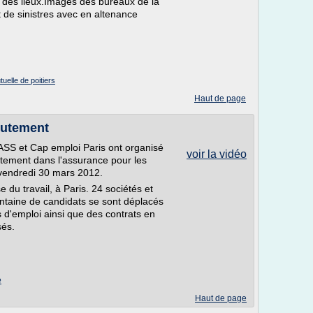
 des lieux.Images des bureaux de la
 de sinistres avec en altenance
uelle de poitiers
Haut de page
rutement
ASS et Cap emploi Paris ont organisé
voir la vidéo
utement dans l'assurance pour les
 vendredi 30 mars 2012.
 du travail, à Paris. 24 sociétés et
ntaine de candidats se sont déplacés
 d'emploi ainsi que des contrats en
sés.
e
Haut de page