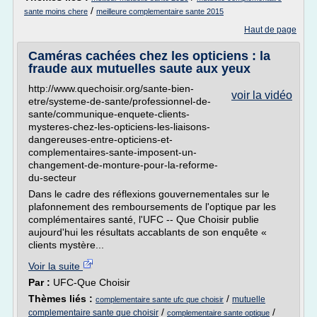
/
sante moins chere
meilleure complementaire sante 2015
Haut de page
Caméras cachées chez les opticiens : la
fraude aux mutuelles saute aux yeux
http://www.quechoisir.org/sante-bien-
voir la vidéo
etre/systeme-de-sante/professionnel-de-
sante/communique-enquete-clients-
mysteres-chez-les-opticiens-les-liaisons-
dangereuses-entre-opticiens-et-
complementaires-sante-imposent-un-
changement-de-monture-pour-la-reforme-
du-secteur
Dans le cadre des réflexions gouvernementales sur le
plafonnement des remboursements de l'optique par les
complémentaires santé, l'UFC -- Que Choisir publie
aujourd'hui les résultats accablants de son enquête «
clients mystère...
Voir la suite
Par :
UFC-Que Choisir
Thèmes liés :
/
mutuelle
complementaire sante ufc que choisir
/
/
complementaire sante que choisir
complementaire sante optique