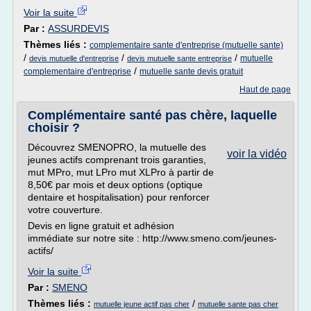
Voir la suite
Par :
ASSURDEVIS
Thèmes liés :
complementaire sante d'entreprise (mutuelle sante)
/
/
/
mutuelle
devis mutuelle d'entreprise
devis mutuelle sante entreprise
/
complementaire d'entreprise
mutuelle sante devis gratuit
Haut de page
Complémentaire santé pas chère, laquelle
choisir ?
Découvrez SMENOPRO, la mutuelle des
voir la vidéo
jeunes actifs comprenant trois garanties,
mut MPro, mut LPro mut XLPro à partir de
8,50€ par mois et deux options (optique
dentaire et hospitalisation) pour renforcer
votre couverture.
Devis en ligne gratuit et adhésion
immédiate sur notre site : http://www.smeno.com/jeunes-
actifs/
Voir la suite
Par :
SMENO
Thèmes liés :
/
mutuelle jeune actif pas cher
mutuelle sante pas cher