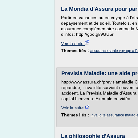
La Mondia d'Assura pour parti
Partir en vacances ou en voyage à l'é
dépaysement et de soleil. Toutefois, e
assurance complémentaire comme la Mon
d'infos: http://goo.gl/9GUSr
Voir la suite
Thèmes liés :
assurance sante voyage a l'
Previsia Maladie: une aide pr
http://www.assura.ch/previsiamaladie 
répandue, l’invalidité survient souvent 
accident. La Previsia Maladie d’Assura 
capital bienvenu. Exemple en vidéo.
Voir la suite
Thèmes liés :
invalidite assurance maladi
La philosophie d'Assura