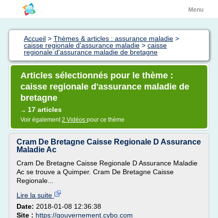
Menu
Accueil
>
Thèmes & articles : assurance maladie
>
caisse regionale d'assurance maladie
>
caisse
regionale d'assurance maladie de bretagne
Articles sélectionnés pour le thème :
caisse regionale d'assurance maladie de
bretagne
17 articles
→
Voir également
2 Vidéos
pour ce thème
Cram De Bretagne Caisse Regionale D Assurance
Maladie Ac
Cram De Bretagne Caisse Regionale D Assurance Maladie
Ac se trouve a Quimper. Cram De Bretagne Caisse
Regionale...
Lire la suite
Date:
2018-01-08 12:36:38
Site :
https://gouvernement.cybo.com