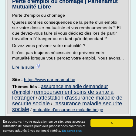
Perte d'emploi ou chômage | Partenamut
Mutualité Libre
Perte d'emploi ou chômage
Quelles sont les conséquences de la perte d'un emploi
sur votre dossier mutualiste et vos remboursements ? Et
que devez-vous faire si vous décidez dès lors de partir
travailler à l'étranger ou en tant qu'indépendant ?
Devez-vous prévenir votre mutualité ?
Il n'est pas toujours nécessaire de prévenir votre
mutualité lorsque vous perdez votre emploi. Nous avons...
Lire la suite
Site :
https://www.partenamut.be
assurance maladie demandeur
Thèmes liés :
remboursement soins de sante a
d'emploi
/
l'etranger
attestation d'assurance maladie de
/
securite sociale
l'assurance maladie securite
/
sociale
/
mutualite d'assurance maladie belge
Budget des soins de santé: Maggie De
En poursuivant votre navigation sur ce site, vous acceptez
X
Block donne les ...
l'utilisation de cookies pour vous proposer des contenus et
services adaptés à vos centres d'intérêts.
En savoir plus
Budget des soins de santé: Maggie De Block donne les