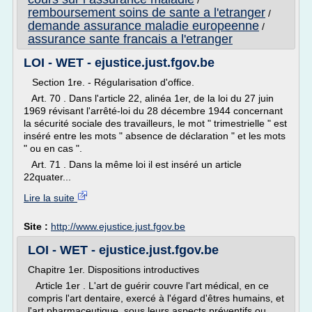
/
remboursement soins de sante a l'etranger
/
demande assurance maladie europeenne
/
assurance sante francais a l'etranger
LOI - WET - ejustice.just.fgov.be
Section 1re. - Régularisation d'office.
Art. 70 . Dans l'article 22, alinéa 1er, de la loi du 27 juin
1969 révisant l'arrêté-loi du 28 décembre 1944 concernant
la sécurité sociale des travailleurs, le mot " trimestrielle " est
inséré entre les mots " absence de déclaration " et les mots
" ou en cas ".
Art. 71 . Dans la même loi il est inséré un article
22quater...
Lire la suite
Site :
http://www.ejustice.just.fgov.be
LOI - WET - ejustice.just.fgov.be
Chapitre 1er. Dispositions introductives
Article 1er . L'art de guérir couvre l'art médical, en ce
compris l'art dentaire, exercé à l'égard d'êtres humains, et
l'art pharmaceutique, sous leurs aspects préventifs ou