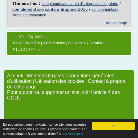
Thèmes liés :
/
complementaire sante d'entreprise obligatoire
complementaire sante entreprise 2016
/
complementaire
sante et prevoyance
Haut de page
1 - 10 de 74 Vidéos
Page : Première | < Précédente |
Suivante
> |
Dernière
0
|
1
|
2
|
3
|
4
|
5
...
Accueil
|
Mentions légales
|
Conditions générales
d'utilisation
|
Utilisation des cookies
|
Contact à propos
de cette page
Pour ajouter ou supprimer un site, voir l'article 4 des
CGUs
En poursuivant votre navigation sur ce site, vous acceptez
X
l'utilisation de cookies pour vous proposer des contenus et
services adaptés à vos centres d'intérêts.
En savoir plus