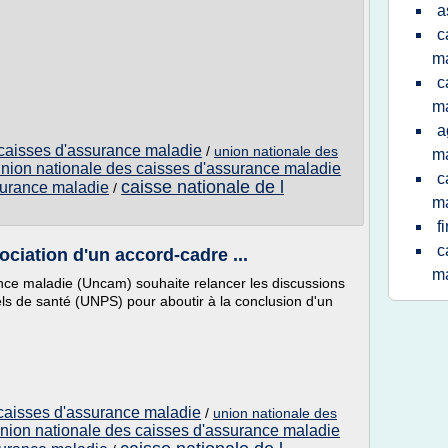
a
c
ma
c
ma
a
 caisses d'assurance maladie
/
union nationale des
m
nion nationale des caisses d'assurance maladie
c
caisse nationale de l
surance maladie
/
ma
f
c
ciation d'un accord-cadre ...
ma
nce maladie (Uncam) souhaite relancer les discussions
ls de santé (UNPS) pour aboutir à la conclusion d'un
 caisses d'assurance maladie
/
union nationale des
nion nationale des caisses d'assurance maladie