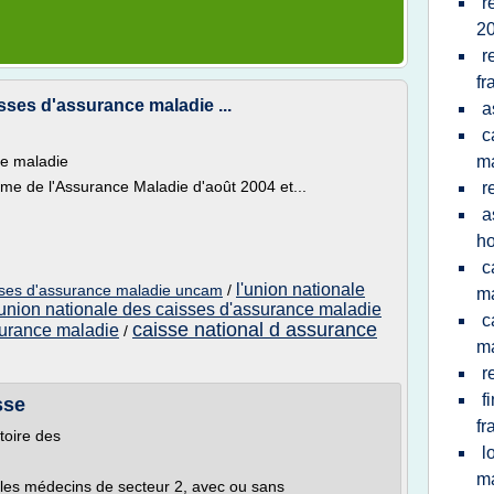
r
2
r
fr
ses d'assurance maladie ...
a
c
ce maladie
m
rme de l'Assurance Maladie d'août 2004 et...
r
a
ho
c
l'union nationale
sses d'assurance maladie uncam
/
m
union nationale des caisses d'assurance maladie
c
caisse national d assurance
surance maladie
/
m
r
f
sse
fr
toire des
l
m
 les médecins de secteur 2, avec ou sans