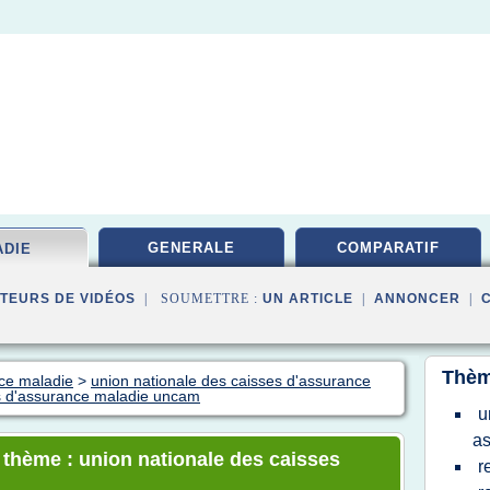
GENERALE
COMPARATIF
ADIE
TEURS DE VIDÉOS
| SOUMETTRE :
UN ARTICLE
|
ANNONCER
|
Thèm
nce maladie
>
union nationale des caisses d'assurance
es d'assurance maladie uncam
u
as
e thème : union nationale des caisses
r