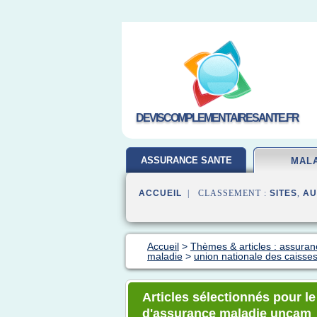
DEVISCOMPLEMENTAIRESANTE.FR
ASSURANCE SANTE
MAL
ACCUEIL
| CLASSEMENT :
SITES
,
AU
Accueil
>
Thèmes & articles : assura
maladie
>
union nationale des caiss
Articles sélectionnés pour l
d'assurance maladie uncam