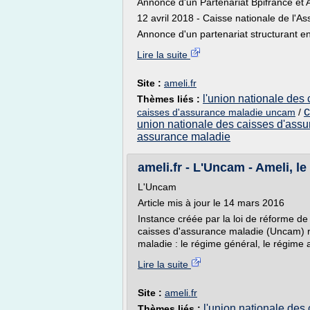
Annonce d'un Partenariat Bpifrance et
12 avril 2018 - Caisse nationale de l'A
Annonce d'un partenariat structurant ent
Lire la suite
Site :
ameli.fr
l'union nationale des
Thèmes liés :
c
caisses d'assurance maladie uncam
/
union nationale des caisses d'ass
assurance maladie
ameli.fr - L'Uncam - Ameli, le
L'Uncam
Article mis à jour le 14 mars 2016
Instance créée par la loi de réforme de
caisses d'assurance maladie (Uncam) r
maladie : le régime général, le régime a
Lire la suite
Site :
ameli.fr
l'union nationale des
Thèmes liés :