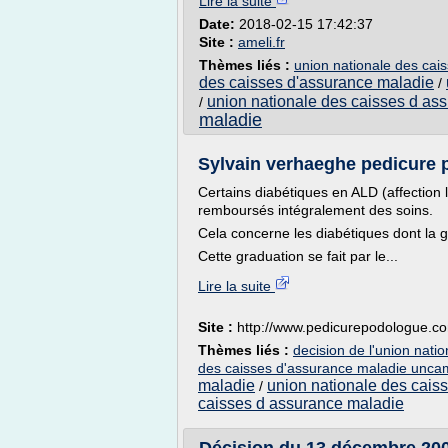
Lire la suite
Date:
2018-02-15 17:42:37
Site :
ameli.fr
Thèmes liés :
union nationale des ca
des caisses d'assurance maladie
/
union nationale des caisses d as
/
maladie
Sylvain verhaeghe pedicure 
Certains diabétiques en ALD (affection
remboursés intégralement des soins.
Cela concerne les diabétiques dont la gr
Cette graduation se fait par le...
Lire la suite
Site :
http://www.pedicurepodologue.c
Thèmes liés :
decision de l'union nati
des caisses d'assurance maladie unca
maladie
union nationale des cais
/
caisses d assurance maladie