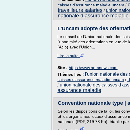
caisses d'assurance maladie uncam
/
travailleurs salaries
union natio
/
nationale d assurance maladie d
L'Uncam adopte des orientatio
Le conseil de l'Union nationale des ca
l'unanimité des orientations en vue de 
(Acip) avec l'Union...
Lire la suite
Site :
https://www.apmnews.com
l'union nationale des
Thèmes liés :
u
caisses d'assurance maladie uncam
/
union nationale des caisses d as
/
assurance maladie
Convention nationale type | a
Selon les dispositions de la loi, les con
et les organismes locaux d'assurance 
nationale (PDF, 219.78 Ko), établie par 