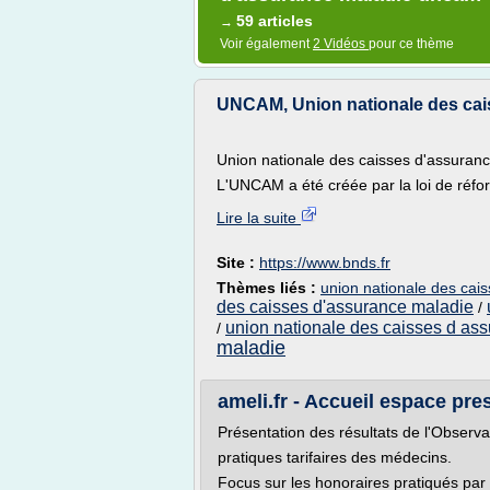
59 articles
→
Voir également
2 Vidéos
pour ce thème
UNCAM, Union nationale des cais
Union nationale des caisses d'assuran
L'UNCAM a été créée par la loi de réfo
Lire la suite
Site :
https://www.bnds.fr
Thèmes liés :
union nationale des cai
des caisses d'assurance maladie
/
union nationale des caisses d as
/
maladie
ameli.fr - Accueil espace pre
Présentation des résultats de l'Observa
pratiques tarifaires des médecins.
Focus sur les honoraires pratiqués par